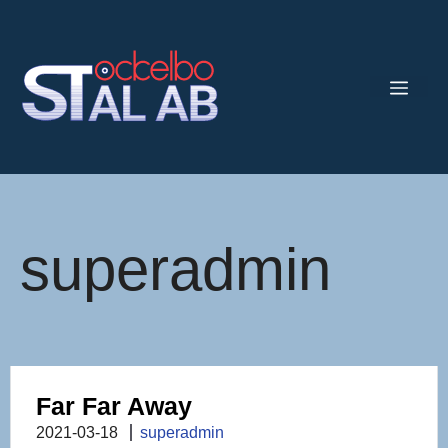
Hoppa
till
innehåll
MEN
superadmin
Far Far Away
2021-03-18
superadmin