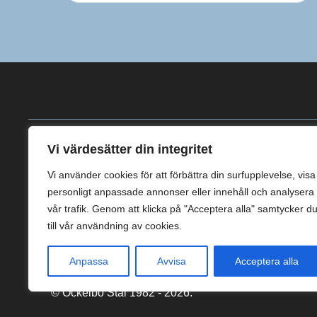
Vi värdesätter din integritet
Kontakt
Resurser
Vi använder cookies för att förbättra din surfupplevelse, visa
Mo 25
Certifiering
personligt anpassade annonser eller innehåll och analysera
816 94 Ockelbo
vår trafik. Genom att klicka på "Acceptera alla" samtycker d
Begär offert
Sweden
till vår användning av cookies.
Anpassa
Avvisa
Acceptera alla
© Ockelbo Stål 1982 - 2026.