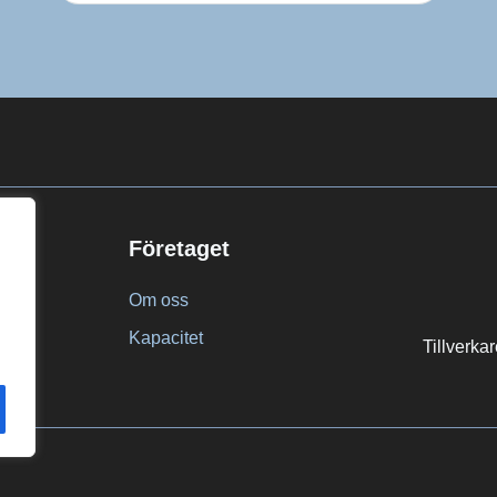
Företaget
Om oss
u
Kapacitet
Tillverka